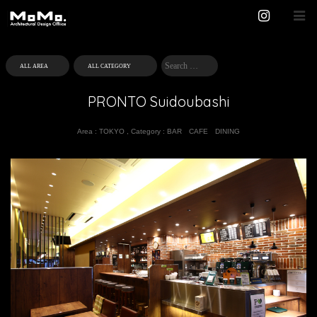
PRONTO Suidoubashi
Area :
TOKYO
,
Category :
BAR
CAFE
DINING