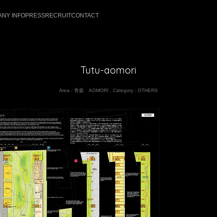
NY INFO
PRESS
RECRUIT
CONTACT
Tutu-aomori
Area :
青森 AOMORI
,
Category :
OTHERS