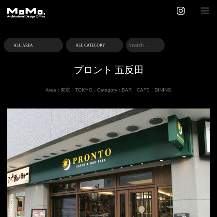
プロント 五反田
Area :
東京 TOKYO
,
Category :
BAR
CAFE
DINING