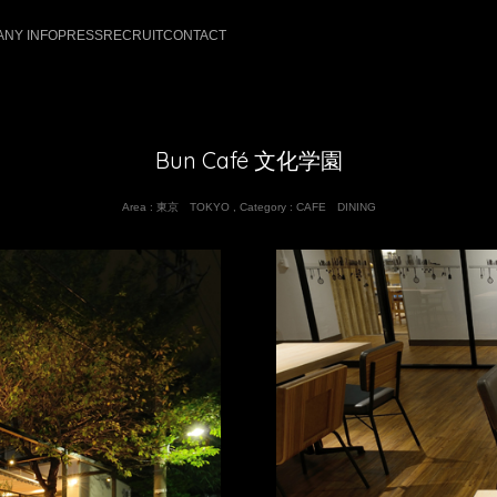
NY INFO
PRESS
RECRUIT
CONTACT
Bun Café 文化学園
Area :
東京 TOKYO
,
Category :
CAFE
DINING