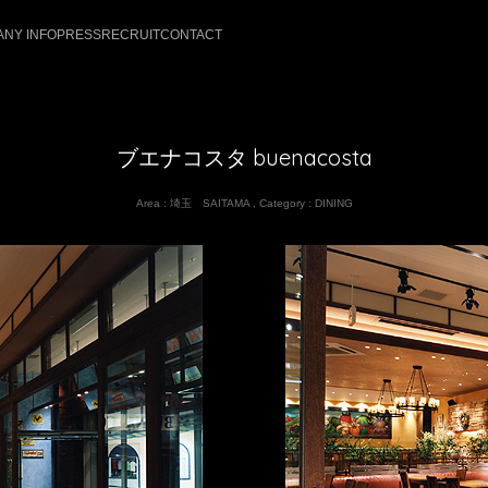
NY INFO
PRESS
RECRUIT
CONTACT
ブエナコスタ buenacosta
Area :
埼玉 SAITAMA
,
Category :
DINING